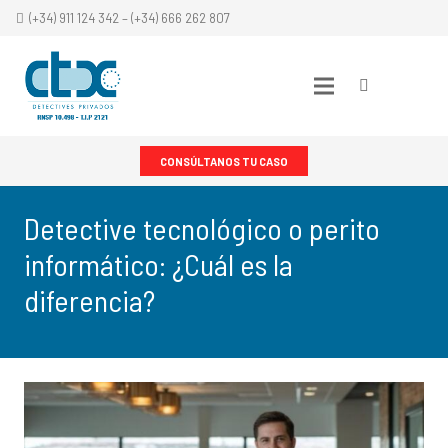
(+34) 911 124 342 – (+34) 666 262 807
CONSÚLTANOS TU CASO
Detective tecnológico o perito
informático: ¿Cuál es la
diferencia?