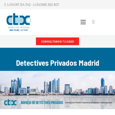
(+34) 911 124 342 – (+34) 666 262 807
CONSÚLTANOS TU CASO
Detectives Privados Madrid