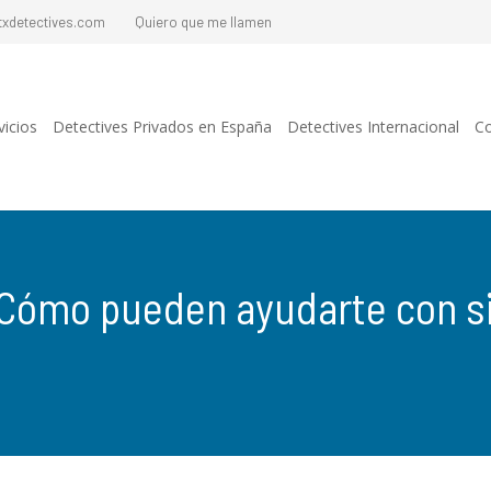
txdetectives.com
Quiero que me llamen
vicios
Detectives Privados en España
Detectives Internacional
Co
: Cómo pueden ayudarte con 