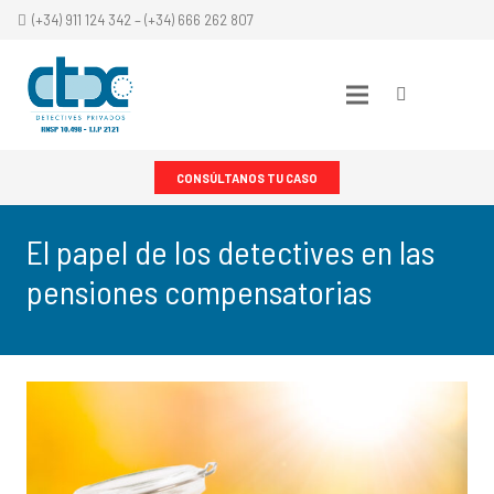
(+34) 911 124 342 – (+34) 666 262 807
CONSÚLTANOS TU CASO
El papel de los detectives en las
pensiones compensatorias