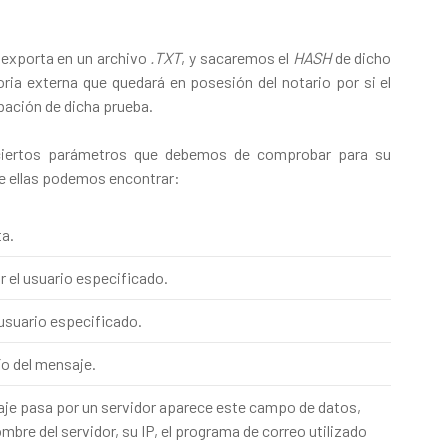
o exporta en un archivo
.TXT
, y sacaremos el
HASH
de dicho
ia externa que quedará en posesión del notario por si el
obación de dicha prueba.
 ciertos parámetros que debemos de comprobar para su
tre ellas podemos encontrar:
ta.
 el usuario especificado.
usuario especificado.
ío del mensaje.
aje pasa por un servidor aparece este campo de datos,
mbre del servidor, su IP, el programa de correo utilizado