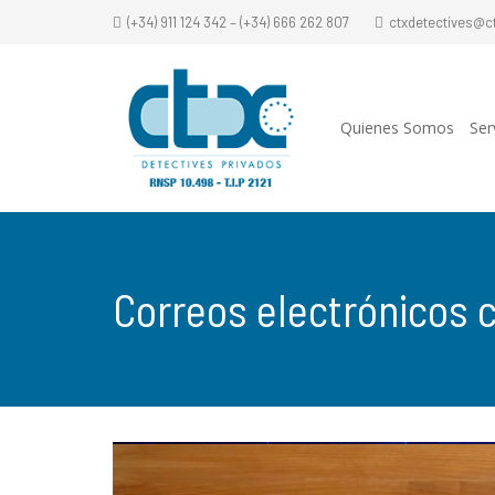
(+34) 911 124 342 – (+34) 666 262 807
ctxdetectives@c
Quienes Somos
Ser
Correos electrónicos 