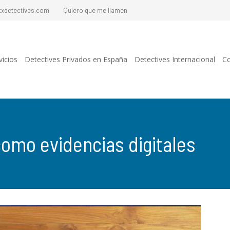
txdetectives.com
Quiero que me llamen
vicios
Detectives Privados en España
Detectives Internacional
Co
como evidencias digitales