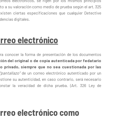
orreos electrónicos, se rigen por los mismos principios
to a su valoración como medio de prueba según el art. 325
existen ciertas especificaciones que cualquier Detective
dencias digitales.
orreo electrónico
 para conocer la forma de presentación de los documentos
ión del original o de copia autenticada por fedatario
o privado, siempre que no sea cuestionada por las
“pantallazo”
de un correo electrónico autenticado por un
estione su autenticidad, en caso contrario, será necesario
onstar la veracidad de dicha prueba. (Art. 326 Ley de
orreo electrónico como